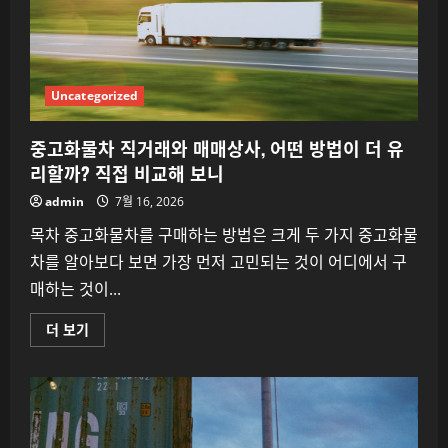
심
읽
을
어
가
보
지
기
는
이
유,
Uncategorized
물
건
보
다
중고화물차 직거래와 매매상사, 어떤 방법이 더 유
중
요
리할까? 직접 비교해 보니
한
것
admin
7월 16, 2026
은
공
목차 중고화물차를 구매하는 방법은 크게 두 가지 중고화물
간
이
차를 알아보다 보면 가장 먼저 고민되는 것이 어디에서 구
었
다
매하는 것이...
에
대
해
중
더 보기
더
고
읽
화
어
물
보
차
기
직
거
래
와