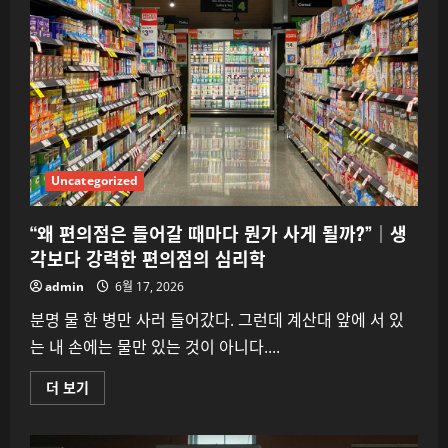
1
록
분
결
전
정
에
이
눈
어
을
려
뜰
워
까?”｜
지
신
는
기
이
하
유
지
에
만
Uncategorized
대
많
해
은
더
사
읽
“왜 편의점은 들어갈 때마다 뭔가 사게 될까?”｜생
람
어
들
보
각보다 강력한 편의점의 심리학
이
기
경
험
admin
6월 17, 2026
하
는
분명 물 한 병만 사러 들어갔다. 그런데 계산대 앞에 서 있
몸
의
는 내 손에는 물만 있는 것이 아니다....
비
밀
에
“왜
더 보기
대
편
해
의
더
점
읽
은