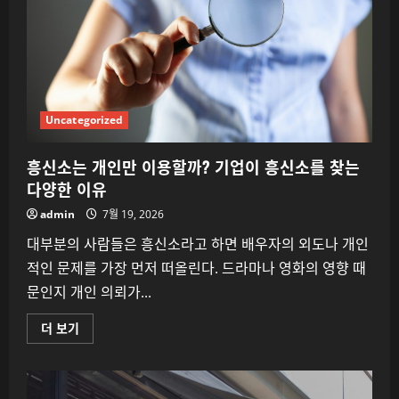
Uncategorized
흥신소는 개인만 이용할까? 기업이 흥신소를 찾는
다양한 이유
admin
7월 19, 2026
대부분의 사람들은 흥신소라고 하면 배우자의 외도나 개인
적인 문제를 가장 먼저 떠올린다. 드라마나 영화의 영향 때
문인지 개인 의뢰가...
흥
더 보기
신
소
는
개
인